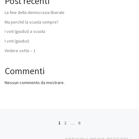
Post recenti
La fine della democrazia liberale
Ma perché la scuola sempre?
I voti (giudizi) a scuola
I voti (giudizi)
Vedere sotto – 1
Commenti
Nessun commento da mostrare.
Navigazione articoli
1
2
…
6
Ar