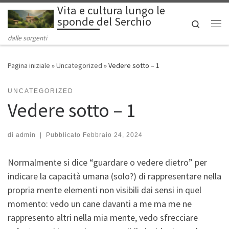
Vita e cultura lungo le
Passa al contenuto
sponde del Serchio
Search
Me
dalle sorgenti
Pagina iniziale
»
Uncategorized
»
Vedere sotto – 1
UNCATEGORIZED
Vedere sotto – 1
di
admin
|
Pubblicato
Febbraio 24, 2024
Normalmente si dice “guardare o vedere dietro” per
indicare la capacità umana (solo?) di rappresentare nella
propria mente elementi non visibili dai sensi in quel
momento: vedo un cane davanti a me ma me ne
rappresento altri nella mia mente, vedo sfrecciare