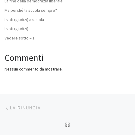
La fine della democrazia liberale
Ma perché la scuola sempre?
I voti (giudizi) a scuola
I voti (giudizi)
Vedere sotto – 1
Commenti
Nessun commento da mostrare.
Navigazione articoli
Articolo precedente
LA RINUNCIA
RITORNA ALLA LISTA DEG