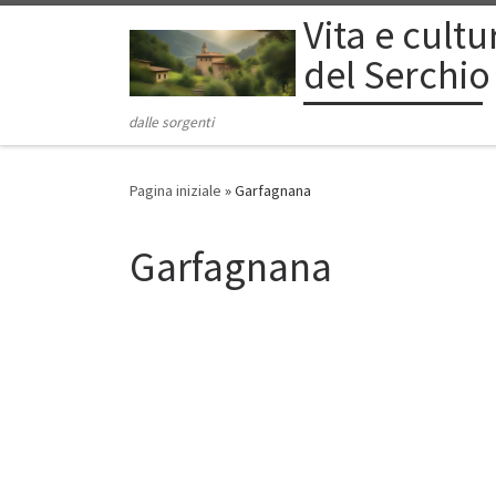
Vita e cult
Passa al contenuto
del Serchio
dalle sorgenti
Pagina iniziale
»
Garfagnana
Garfagnana