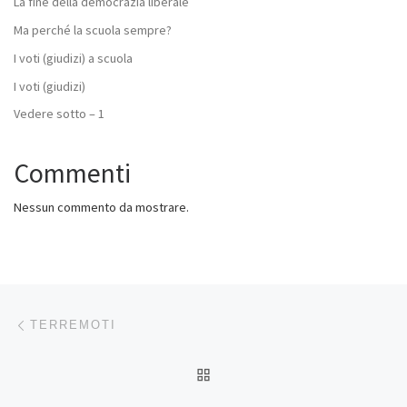
La fine della democrazia liberale
Ma perché la scuola sempre?
I voti (giudizi) a scuola
I voti (giudizi)
Vedere sotto – 1
Commenti
Nessun commento da mostrare.
Navigazione articoli
Articolo precedente
TERREMOTI
RITORNA ALLA LISTA DEG