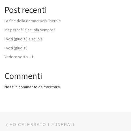
Post recenti
La fine della democrazia liberale
Ma perché la scuola sempre?
I voti (giudizi) a scuola
I voti (giudizi)
Vedere sotto – 1
Commenti
Nessun commento da mostrare.
Navigazione articoli
Articolo precedente
HO CELEBRATO I FUNERALI